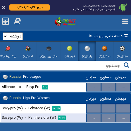
اپلیکیشن سیب بت مختص اندروید
برای دانلود کلیک کنید
(دسترسی بدون فیلتر و امکانات بی نظیر)
دسته بندی ورزش ها
فوتبال(۹۸)
بسکتبال(۶)
والیبال(۳)
تنیس(۹۹)
هاکی روی یخ(۷)
اسنوکر(۲)
پینگ پونگ(۱۴۹)
میهمان
مساوی
میزبان
Pro League
Russia
Alliance-pro
-
Payp-Pro
...
...
...
۱۱:۲۰
میهمان
مساوی
میزبان
Liga Pro Women
Russia
Sovy-pro (W)
-
Foksi-pro (W)
...
...
...
۲۲:۲۵
Sovy-pro (W)
-
Panthers-pro (W)
...
...
...
۲۰:۴۰