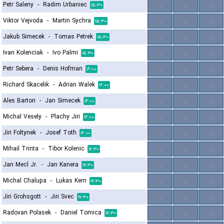
Petr Saleny
-
Radim Urbaniec
...
...
...
۱۵:۳۰
Viktor Vejvoda
-
Martin Sychra
...
...
...
۱۵:۳۰
Jakub Simecek
-
Tomas Petrek
...
...
...
۱۵:۳۰
Ivan Kolenciak
-
Ivo Palmi
...
...
...
۱۵:۳۰
Petr Sebera
-
Denis Hofman
...
...
...
۱۶:۰۰
Richard Skacelik
-
Adrian Walek
...
...
...
۱۶:۰۰
Ales Barton
-
Jan Simecek
...
...
...
۱۶:۰۰
Michal Vesely
-
Plachy Jiri
...
...
...
۱۶:۰۰
Jiri Foltynek
-
Josef Toth
...
...
...
۱۶:۰۰
Mihail Trinta
-
Tibor Kolenic
...
...
...
۱۷:۳۰
Jan Mecl Jr.
-
Jan Kanera
...
...
...
۱۷:۳۰
Michal Chalupa
-
Lukas Kern
...
...
...
۱۷:۳۰
Jiri Grohsgott
-
Jiri Svec
...
...
...
۱۷:۳۰
Radovan Polasek
-
Daniel Tomica
...
...
...
۱۷:۳۰