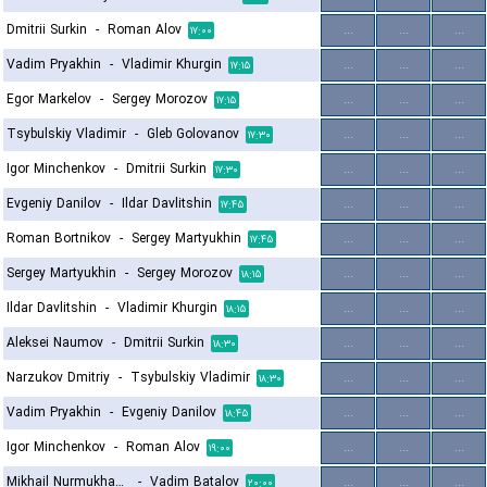
Dmitrii Surkin
-
Roman Alov
...
...
...
۱۷:۰۰
Vadim Pryakhin
-
Vladimir Khurgin
...
...
...
۱۷:۱۵
Egor Markelov
-
Sergey Morozov
...
...
...
۱۷:۱۵
Tsybulskiy Vladimir
-
Gleb Golovanov
...
...
...
۱۷:۳۰
Igor Minchenkov
-
Dmitrii Surkin
...
...
...
۱۷:۳۰
Evgeniy Danilov
-
Ildar Davlitshin
...
...
...
۱۷:۴۵
Roman Bortnikov
-
Sergey Martyukhin
...
...
...
۱۷:۴۵
Sergey Martyukhin
-
Sergey Morozov
...
...
...
۱۸:۱۵
Ildar Davlitshin
-
Vladimir Khurgin
...
...
...
۱۸:۱۵
Aleksei Naumov
-
Dmitrii Surkin
...
...
...
۱۸:۳۰
Narzukov Dmitriy
-
Tsybulskiy Vladimir
...
...
...
۱۸:۳۰
Vadim Pryakhin
-
Evgeniy Danilov
...
...
...
۱۸:۴۵
Igor Minchenkov
-
Roman Alov
...
...
...
۱۹:۰۰
Mikhail Nurmukhamedov
-
Vadim Batalov
...
...
...
۲۰:۰۰