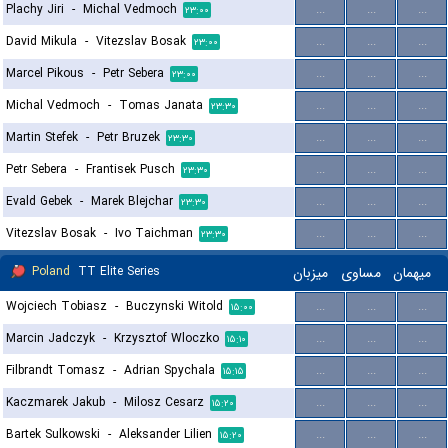
Plachy Jiri
-
Michal Vedmoch
...
...
...
۲۳:۰۰
David Mikula
-
Vitezslav Bosak
...
...
...
۲۳:۰۰
Marcel Pikous
-
Petr Sebera
...
...
...
۲۳:۰۰
Michal Vedmoch
-
Tomas Janata
...
...
...
۲۳:۳۰
Martin Stefek
-
Petr Bruzek
...
...
...
۲۳:۳۰
Petr Sebera
-
Frantisek Pusch
...
...
...
۲۳:۳۰
Evald Gebek
-
Marek Blejchar
...
...
...
۲۳:۳۰
Vitezslav Bosak
-
Ivo Taichman
...
...
...
۲۳:۳۰
Poland
TT Elite Series
میزبان
مساوی
میهمان
Wojciech Tobiasz
-
Buczynski Witold
...
...
...
۱۵:۰۰
Marcin Jadczyk
-
Krzysztof Wloczko
...
...
...
۱۵:۱۰
Filbrandt Tomasz
-
Adrian Spychala
...
...
...
۱۵:۱۵
Kaczmarek Jakub
-
Milosz Cesarz
...
...
...
۱۵:۲۰
Bartek Sulkowski
-
Aleksander Lilien
...
...
...
۱۵:۲۰