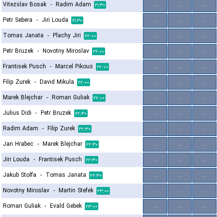
Vitezslav Bosak
-
Radim Adam
...
...
...
۲۱:۳۰
Petr Sebera
-
Jiri Louda
...
...
...
۲۱:۳۰
Tomas Janata
-
Plachy Jiri
...
...
...
۲۲:۰۰
Petr Bruzek
-
Novotny Miroslav
...
...
...
۲۲:۰۰
Frantisek Pusch
-
Marcel Pikous
...
...
...
۲۲:۰۰
Filip Zurek
-
David Mikula
...
...
...
۲۲:۰۰
Marek Blejchar
-
Roman Guliak
...
...
...
۲۲:۰۰
Julius Didi
-
Petr Bruzek
...
...
...
۲۲:۳۰
Radim Adam
-
Filip Zurek
...
...
...
۲۲:۳۰
Jan Hrabec
-
Marek Blejchar
...
...
...
۲۲:۳۰
Jiri Louda
-
Frantisek Pusch
...
...
...
۲۲:۳۰
Jakub Stolfa
-
Tomas Janata
...
...
...
۲۲:۳۰
Novotny Miroslav
-
Martin Stefek
...
...
...
۲۳:۰۰
Roman Guliak
-
Evald Gebek
...
...
...
۲۳:۰۰