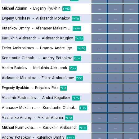
Mikhail Atiunin
-
Evgeniy Ilyukhin
...
...
...
۲۰:۱۵
Evgeny Grishaev
-
Aleksandr Monakov
...
...
...
۲۰:۱۵
Kutenkov Dmitry
-
Afanasev Maksim Andreevich
...
...
...
۲۰:۳۰
Kariukhin Aleksandr
-
Aleksandr Kruglov
...
...
...
۲۰:۳۰
Fedor Ambrosimov
-
Hramov Andrei Igorevich
...
...
...
۲۰:۴۵
Konstantin Olshakov
-
Andrey Potapkov
...
...
...
۲۱:۰۰
Vadim Batalov
-
Kariukhin Aleksandr
...
...
...
۲۱:۰۰
Aleksandr Monakov
-
Fedor Ambrosimov
...
...
...
۲۱:۱۵
Evgeniy Ilyukhin
-
Polyakov Petr
...
...
...
۲۱:۱۵
Vladimir Pustoselov
-
Andrei Kogotkov
...
...
...
۲۱:۳۰
Afanasev Maksim Andreevich
-
Konstantin Olshakov
...
...
...
۲۱:۳۰
Vasilenko Andrey
-
Mikhail Atiunin
...
...
...
۲۱:۴۵
Mikhail Nurmukhamedov
-
Kariukhin Aleksandr
...
...
...
۲۲:۰۰
Andrey Potapkov
-
Kutenkov Dmitry
...
...
...
۲۲:۰۰