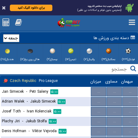
اپلیکیشن سیب بت مختص اندروید
برای دانلود کلیک کنید
(دسترسی بدون فیلتر و امکانات بی نظیر)
دسته بندی ورزش ها
فوتبال(۲۶۹)
بسکتبال(۳۳)
والیبال(۱۲)
تنیس(۱۱۲)
بیسبال(۴)
هاکی روی یخ(۱۲)
هندبال(۲۵)
Czech Republic
Pro League
میزبان
مساوی
میهمان
Jan Simecek
-
Petr Saleny
...
...
...
۱۵:۰۰
Adrian Walek
-
Jakub Simecek
...
...
...
۱۵:۰۰
Josef Toth
-
Ivan Kolenciak
...
...
...
۱۵:۰۰
Plachy Jiri
-
Jakub Stolfa
...
...
...
۱۵:۰۰
Denis Hofman
-
Viktor Vejvoda
...
...
...
۱۵:۰۰