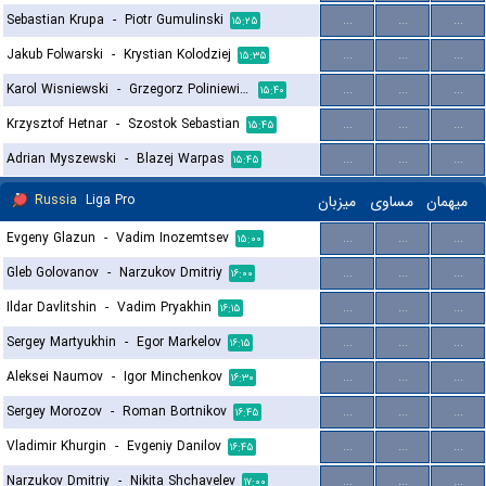
Sebastian Krupa
-
Piotr Gumulinski
...
...
...
۱۵:۲۵
Jakub Folwarski
-
Krystian Kolodziej
...
...
...
۱۵:۳۵
Karol Wisniewski
-
Grzegorz Poliniewicz
...
...
...
۱۵:۴۰
Krzysztof Hetnar
-
Szostok Sebastian
...
...
...
۱۵:۴۵
Adrian Myszewski
-
Blazej Warpas
...
...
...
۱۵:۴۵
Russia
Liga Pro
میزبان
مساوی
میهمان
Evgeny Glazun
-
Vadim Inozemtsev
...
...
...
۱۵:۰۰
Gleb Golovanov
-
Narzukov Dmitriy
...
...
...
۱۶:۰۰
Ildar Davlitshin
-
Vadim Pryakhin
...
...
...
۱۶:۱۵
Sergey Martyukhin
-
Egor Markelov
...
...
...
۱۶:۱۵
Aleksei Naumov
-
Igor Minchenkov
...
...
...
۱۶:۳۰
Sergey Morozov
-
Roman Bortnikov
...
...
...
۱۶:۴۵
Vladimir Khurgin
-
Evgeniy Danilov
...
...
...
۱۶:۴۵
Narzukov Dmitriy
-
Nikita Shchavelev
...
...
...
۱۷:۰۰