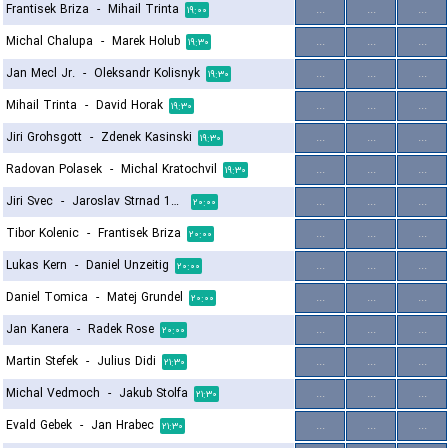
Frantisek Briza
-
Mihail Trinta
...
...
...
۱۹:۰۰
Michal Chalupa
-
Marek Holub
...
...
...
۱۹:۳۰
Jan Mecl Jr.
-
Oleksandr Kolisnyk
...
...
...
۱۹:۳۰
Mihail Trinta
-
David Horak
...
...
...
۱۹:۳۰
Jiri Grohsgott
-
Zdenek Kasinski
...
...
...
۱۹:۳۰
Radovan Polasek
-
Michal Kratochvil
...
...
...
۱۹:۳۰
Jiri Svec
-
Jaroslav Strnad 1964
...
...
...
۲۰:۰۰
Tibor Kolenic
-
Frantisek Briza
...
...
...
۲۰:۰۰
Lukas Kern
-
Daniel Unzeitig
...
...
...
۲۰:۰۰
Daniel Tomica
-
Matej Grundel
...
...
...
۲۰:۰۰
Jan Kanera
-
Radek Rose
...
...
...
۲۰:۰۰
Martin Stefek
-
Julius Didi
...
...
...
۲۱:۳۰
Michal Vedmoch
-
Jakub Stolfa
...
...
...
۲۱:۳۰
Evald Gebek
-
Jan Hrabec
...
...
...
۲۱:۳۰