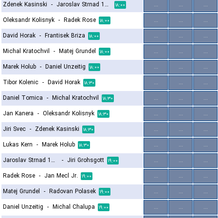
Zdenek Kasinski
-
Jaroslav Strnad 1964
...
...
...
۱۸:۰۰
Oleksandr Kolisnyk
-
Radek Rose
...
...
...
۱۸:۰۰
David Horak
-
Frantisek Briza
...
...
...
۱۸:۰۰
Michal Kratochvil
-
Matej Grundel
...
...
...
۱۸:۰۰
Marek Holub
-
Daniel Unzeitig
...
...
...
۱۸:۰۰
Tibor Kolenic
-
David Horak
...
...
...
۱۸:۳۰
Daniel Tomica
-
Michal Kratochvil
...
...
...
۱۸:۳۰
Jan Kanera
-
Oleksandr Kolisnyk
...
...
...
۱۸:۳۰
Jiri Svec
-
Zdenek Kasinski
...
...
...
۱۸:۳۰
Lukas Kern
-
Marek Holub
...
...
...
۱۸:۳۰
Jaroslav Strnad 1964
-
Jiri Grohsgott
...
...
...
۱۹:۰۰
Radek Rose
-
Jan Mecl Jr.
...
...
...
۱۹:۰۰
Matej Grundel
-
Radovan Polasek
...
...
...
۱۹:۰۰
Daniel Unzeitig
-
Michal Chalupa
...
...
...
۱۹:۰۰