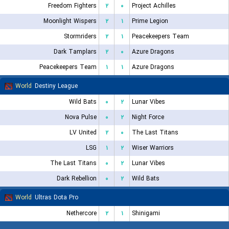
Freedom Fighters
۲
۰
Project Achilles
Moonlight Wispers
۲
۱
Prime Legion
Stormriders
۲
۱
Peacekeepers Team
Dark Tamplars
۲
۰
Azure Dragons
Peacekeepers Team
۱
۱
Azure Dragons
World
Destiny League
Wild Bats
۰
۲
Lunar Vibes
Nova Pulse
۰
۲
Night Force
LV United
۲
۰
The Last Titans
LSG
۱
۲
Wiser Warriors
The Last Titans
۰
۲
Lunar Vibes
Dark Rebellion
۰
۲
Wild Bats
World
Ultras Dota Pro
Nethercore
۲
۱
Shinigami