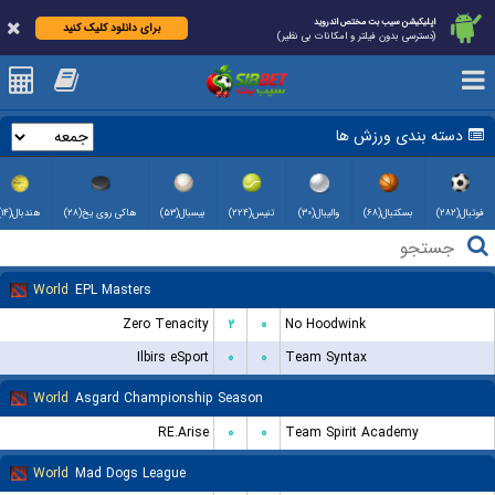
اپلیکیشن سیب بت مختص اندروید
برای دانلود کلیک کنید
(دسترسی بدون فیلتر و امکانات بی نظیر)
دسته بندی ورزش ها
فوتبال(۲۸۲)
بسکتبال(۶۸)
والیبال(۳۰)
تنیس(۲۲۴)
بیسبال(۵۳)
هاکی روی یخ(۲۸)
هندبال(۱۴)
World
EPL Masters
Zero Tenacity
۲
۰
No Hoodwink
Ilbirs eSport
۰
۰
Team Syntax
World
Asgard Championship Season
RE.Arise
۰
۰
Team Spirit Academy
World
Mad Dogs League