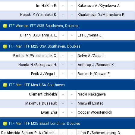
Im H./Kim E.
-
-
Kakenova A./Krymkova A.
Hosoki Y./Yoshioka K.
-
-
Kharlanova D./Mamedova E.
ITF Women
ITF W35 Southaven, Doubles
Diianni J./Diianni J. L.
-
-
Lee E./Sema E.
ITF Men
ITF M25 USA Southaven, Doubles
Exsted M./Woestendick C.
-
-
Nefve A./Zapp L.
Honda N./Sakagawa H.
-
-
Anthrop J./Bennani K.
Peck J./Vega L.
-
-
Barrett H./Corwin F.
ITF Men
ITF Men USA Southaven
Clement Chidekh
-
-
Naoki Nakagawa
Maximus Dussault
-
-
Maxwell Exsted
Evan Zhu
-
-
Cooper Woestendick
ITF Men
ITF M25 Brazil Londrina, Doubles
De Almeida Santos P. A./Ortenblad Nogueira H.
-
-
Lima E./Schenekenberg G.