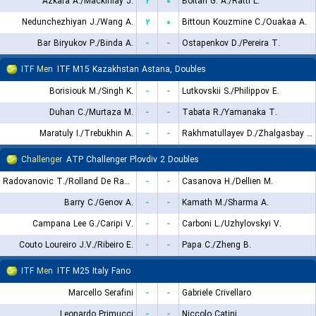
Azkara A./Mackinlay J.
۲
۰
Boitan G. A./Ratti L.
Nedunchezhiyan J./Wang A.
۲
۰
Bittoun Kouzmine C./Ouakaa A.
Bar Biryukov P./Binda A.
-
-
Ostapenkov D./Pereira T.
ITF Men
ITF M15 Kazakhstan Astana, Doubles
Borisiouk M./Singh K.
-
-
Lutkovskii S./Philippov E.
Duhan C./Murtaza M.
-
-
Tabata R./Yamanaka T.
Maratuly I./Trebukhin A.
-
-
Rakhmatullayev D./Zhalgasbay D.
Challenger
ATP Challenger Plovdiv 2 Doubles
Radovanovic T./Rolland De Ravel C.
-
-
Casanova H./Dellien M.
Barry C./Genov A.
-
-
Kamath M./Sharma A.
Campana Lee G./Caripi V.
-
-
Carboni L./Uzhylovskyi V.
Couto Loureiro J.V./Ribeiro E.
-
-
Papa C./Zheng B.
ITF Men
ITF M25 Italy Fano
Marcello Serafini
-
-
Gabriele Crivellaro
Leonardo Primucci
-
-
Niccolo Catini