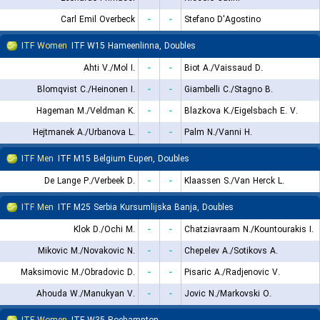
Carl Emil Overbeck
-
-
Stefano D'Agostino
ITF Women
ITF W15 Hameenlinna, Doubles
Ahti V./Mol I.
-
-
Biot A./Vaissaud D.
Blomqvist C./Heinonen I.
-
-
Giambelli C./Stagno B.
Hageman M./Veldman K.
-
-
Blazkova K./Eigelsbach E. V.
Hejtmanek A./Urbanova L.
-
-
Palm N./Vanni H.
ITF Men
ITF M15 Belgium Eupen, Doubles
De Lange P./Verbeek D.
-
-
Klaassen S./Van Herck L.
ITF Men
ITF M25 Serbia Kursumlijska Banja, Doubles
Klok D./Ochi M.
-
-
Chatziavraam N./Kountourakis I.
Mikovic M./Novakovic N.
-
-
Chepelev A./Sotikovs A.
Maksimovic M./Obradovic D.
-
-
Pisaric A./Radjenovic V.
Ahouda W./Manukyan V.
-
-
Jovic N./Markovski O.