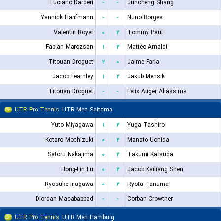
Luciano Darderi
-
-
Juncheng Shang
Yannick Hanfmann
-
-
Nuno Borges
Valentin Royer
۰
۲
Tommy Paul
Fabian Marozsan
۱
۲
Matteo Arnaldi
Titouan Droguet
۲
۰
Jaime Faria
Jacob Fearnley
۱
۲
Jakub Mensik
Titouan Droguet
-
-
Felix Auger Aliassime
UTR Pro Tennis
UTR Men Saitama
Yuto Miyagawa
۱
۲
Yuga Tashiro
Kotaro Mochizuki
۰
۲
Manato Uchida
Satoru Nakajima
۰
۲
Takumi Katsuda
Hong-Lin Fu
۰
۲
Jacob Kailiang Shen
Ryosuke Inagawa
۰
۲
Ryota Tanuma
Diordan Macababbad
-
-
Corban Crowther
UTR Pro Tennis
UTR Men Hamburg