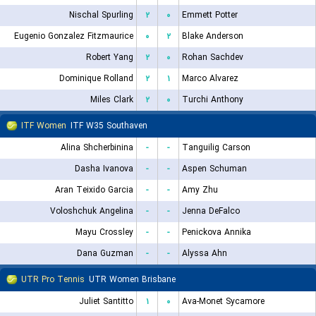
Nischal Spurling
۲
۰
Emmett Potter
Eugenio Gonzalez Fitzmaurice
۰
۲
Blake Anderson
Robert Yang
۲
۰
Rohan Sachdev
Dominique Rolland
۲
۱
Marco Alvarez
Miles Clark
۲
۰
Turchi Anthony
ITF Women
ITF W35 Southaven
Alina Shcherbinina
-
-
Tanguilig Carson
Dasha Ivanova
-
-
Aspen Schuman
Aran Teixido Garcia
-
-
Amy Zhu
Voloshchuk Angelina
-
-
Jenna DeFalco
Mayu Crossley
-
-
Penickova Annika
Dana Guzman
-
-
Alyssa Ahn
UTR Pro Tennis
UTR Women Brisbane
Juliet Santitto
۱
۰
Ava-Monet Sycamore