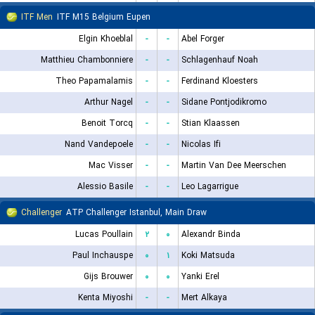
ITF Men
ITF M15 Belgium Eupen
Elgin Khoeblal
-
-
Abel Forger
Matthieu Chambonniere
-
-
Schlagenhauf Noah
Theo Papamalamis
-
-
Ferdinand Kloesters
Arthur Nagel
-
-
Sidane Pontjodikromo
Benoit Torcq
-
-
Stian Klaassen
Nand Vandepoele
-
-
Nicolas Ifi
Mac Visser
-
-
Martin Van Dee Meerschen
Alessio Basile
-
-
Leo Lagarrigue
Challenger
ATP Challenger Istanbul, Main Draw
Lucas Poullain
۲
۰
Alexandr Binda
Paul Inchauspe
۰
۱
Koki Matsuda
Gijs Brouwer
۰
۰
Yanki Erel
Kenta Miyoshi
-
-
Mert Alkaya