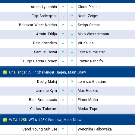
Artem Lyapshin
۲
۰
Claus Piening
Filip Soderqvist
۱
۲
Noah Zeiger
Baltazar Wiger Nordas
۲
۰
Serign Samba
Armin Trklja
۲
۰
Miko Wassermann
Rein Koenders
۰
۲
Vit Kalina
Samuel Rovai
۲
۰
Felix Neumeister
Hugo Garcia Gomez
۰
۲
Frazier Rengifo
Challenger
ATP Challenger Hagen, Main Draw
Dodig Matej
۱
۲
Lorenzo Giustino
Jerome Kym
۲
۰
Max Houkes
Raul Brancaccio
۰
۱
Elmer Moller
Carlos Taberner
-
-
Marko Topo
WTA 125k
WTA 125K Warsaw, Main Draw
Carol Young Suh Lee
۲
۱
Weronika Falkowska