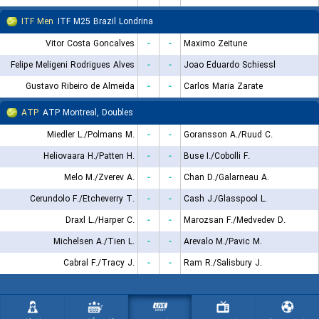
ITF Men
ITF M25 Brazil Londrina
Vitor Costa Goncalves
-
-
Maximo Zeitune
Felipe Meligeni Rodrigues Alves
-
-
Joao Eduardo Schiessl
Gustavo Ribeiro de Almeida
-
-
Carlos Maria Zarate
ATP
ATP Montreal, Doubles
Miedler L./Polmans M.
-
-
Goransson A./Ruud C.
Heliovaara H./Patten H.
-
-
Buse I./Cobolli F.
Melo M./Zverev A.
-
-
Chan D./Galarneau A.
Cerundolo F./Etcheverry T.
-
-
Cash J./Glasspool L.
Draxl L./Harper C.
-
-
Marozsan F./Medvedev D.
Michelsen A./Tien L.
-
-
Arevalo M./Pavic M.
Cabral F./Tracy J.
-
-
Ram R./Salisbury J.