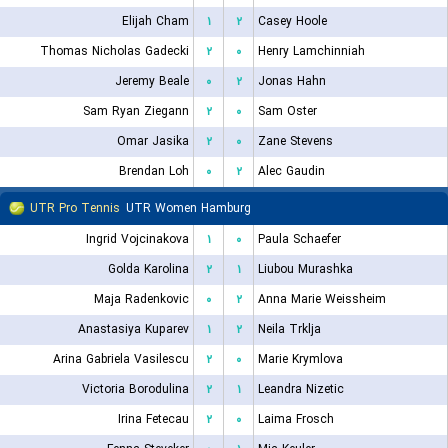
Elijah Cham
۱
۲
Casey Hoole
Thomas Nicholas Gadecki
۲
۰
Henry Lamchinniah
Jeremy Beale
۰
۲
Jonas Hahn
Sam Ryan Ziegann
۲
۰
Sam Oster
Omar Jasika
۲
۰
Zane Stevens
Brendan Loh
۰
۲
Alec Gaudin
UTR Pro Tennis
UTR Women Hamburg
Ingrid Vojcinakova
۱
۰
Paula Schaefer
Golda Karolina
۲
۱
Liubou Murashka
Maja Radenkovic
۰
۲
Anna Marie Weissheim
Anastasiya Kuparev
۱
۲
Neila Trklja
Arina Gabriela Vasilescu
۲
۰
Marie Krymlova
Victoria Borodulina
۲
۱
Leandra Nizetic
Irina Fetecau
۲
۰
Laima Frosch