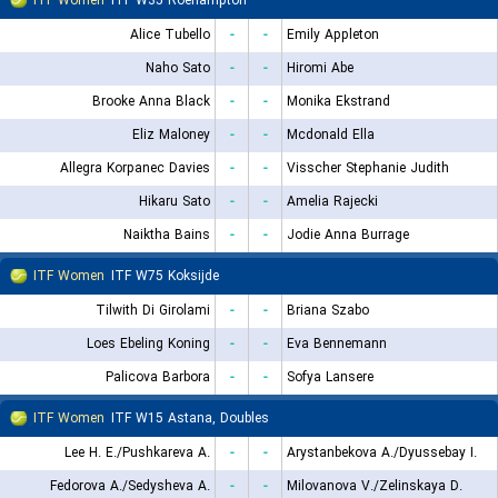
ITF Women
ITF W35 Roehampton
Alice Tubello
-
-
Emily Appleton
Naho Sato
-
-
Hiromi Abe
Brooke Anna Black
-
-
Monika Ekstrand
Eliz Maloney
-
-
Mcdonald Ella
Allegra Korpanec Davies
-
-
Visscher Stephanie Judith
Hikaru Sato
-
-
Amelia Rajecki
Naiktha Bains
-
-
Jodie Anna Burrage
ITF Women
ITF W75 Koksijde
Tilwith Di Girolami
-
-
Briana Szabo
Loes Ebeling Koning
-
-
Eva Bennemann
Palicova Barbora
-
-
Sofya Lansere
ITF Women
ITF W15 Astana, Doubles
Lee H. E./Pushkareva A.
-
-
Arystanbekova A./Dyussebay I.
Fedorova A./Sedysheva A.
-
-
Milovanova V./Zelinskaya D.