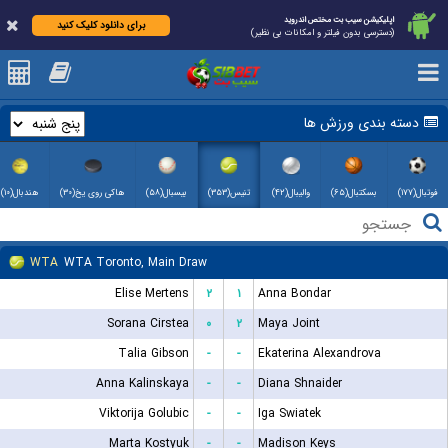
اپلیکیشن سیب بت مختص اندروید
برای دانلود کلیک کنید
(دسترسی بدون فیلتر و امکانات بی نظیر)
دسته بندی ورزش ها
فوتبال(۱۷۷)
بسکتبال(۶۵)
والیبال(۴۲)
تنیس(۳۵۳)
بیسبال(۵۸)
هاکی روی یخ(۳۰)
هندبال(۱۰)
WTA
WTA Toronto, Main Draw
Elise Mertens
۲
۱
Anna Bondar
Sorana Cirstea
۰
۲
Maya Joint
Talia Gibson
-
-
Ekaterina Alexandrova
Anna Kalinskaya
-
-
Diana Shnaider
Viktorija Golubic
-
-
Iga Swiatek
Marta Kostyuk
-
-
Madison Keys