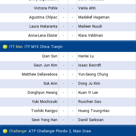
Victoria Pohle
-
-
Venla Ahti
Agustina Chlpac
-
-
Madelief Hageman
Laura Hietaranta
-
-
Maileen Nuudi
Anna-Lena Ebster
-
-
Klara Veldman
ITF Men
ITF M15 China Tianjin
Qian Sun
-
-
Hanlei Lu
Geun Jun Kim
-
-
Isaac Becroft
Matthew Dellavedova
-
-
Yun-Seong Chung
Suk Ann
-
-
Dong Ju Kim
Donghyun Hwang
-
-
Kuan Yi Lee
Yuki Mochizuki
-
-
Ruochen Gao
Toshiki Karigyo
-
-
Huang Tsung-Hao
Seon Yong Han
-
-
Daniil Sarksian
Challenger
ATP Challenger Plovdiv 2, Main Draw