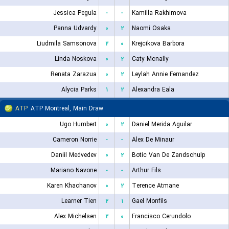
Jessica Pegula
-
-
Kamilla Rakhimova
Panna Udvardy
۰
۲
Naomi Osaka
Liudmila Samsonova
۲
۰
Krejcikova Barbora
Linda Noskova
۰
۲
Caty Mcnally
Renata Zarazua
۰
۲
Leylah Annie Fernandez
Alycia Parks
۱
۲
Alexandra Eala
ATP
ATP Montreal, Main Draw
Ugo Humbert
۰
۲
Daniel Merida Aguilar
Cameron Norrie
-
-
Alex De Minaur
Daniil Medvedev
۰
۲
Botic Van De Zandschulp
Mariano Navone
-
-
Arthur Fils
Karen Khachanov
۰
۲
Terence Atmane
Learner Tien
۲
۱
Gael Monfils
Alex Michelsen
۲
۰
Francisco Cerundolo