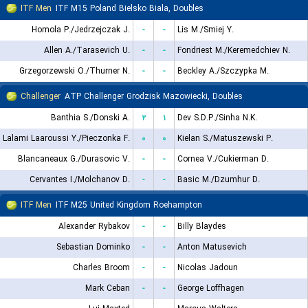
ITF Men
ITF M15 Poland Bielsko Biala, Doubles
Homola P./Jedrzejczak J.
-
-
Lis M./Smiej Y.
Allen A./Tarasevich U.
-
-
Fondriest M./Keremedchiev N.
Grzegorzewski O./Thurner N.
-
-
Beckley A./Szczypka M.
Challenger
ATP Challenger Grodzisk Mazowiecki, Doubles
Banthia S./Donski A.
۲
۱
Dev S.D.P./Sinha N.K.
Lalami Laaroussi Y./Pieczonka F.
۰
۰
Kielan S./Matuszewski P.
Blancaneaux G./Durasovic V.
-
-
Cornea V./Cukierman D.
Cervantes I./Molchanov D.
-
-
Basic M./Dzumhur D.
ITF Men
ITF M25 United Kingdom Roehampton
Alexander Rybakov
-
-
Billy Blaydes
Sebastian Dominko
-
-
Anton Matusevich
Charles Broom
-
-
Nicolas Jadoun
Mark Ceban
-
-
George Loffhagen