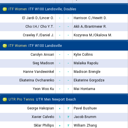
ITF Women
ITF W100 Landisville, Doubles
El Jardi D./Lincer O.
-
-
Harrison C./Hewitt D.
Cho I.H./ Cho Y.T.
-
-
Akli A./Brantmeier R.
Crawley F./Daniel J.
-
-
Kozyreva M./Okalova M.
ITF Women
ITF W100 Landisville
Carolyn Ansari
-
-
Kylie Collins
Sieg Madison
-
-
Malaika Rapolu
Hanne Vandewinkel
-
-
Madison Brengle
Ekaterina Ovcharenko
-
-
Ekaterine Gorgodze
Yeon Woo Ku
-
-
Mai Hontama
UTR Pro Tennis
UTR Men Newport Beach
George Hakopian
۰
۲
Pavel Bushuev
Xavier Calvelo
۱
۲
Jacob Brumm
Sklar Phillips
۰
۲
William Zhang