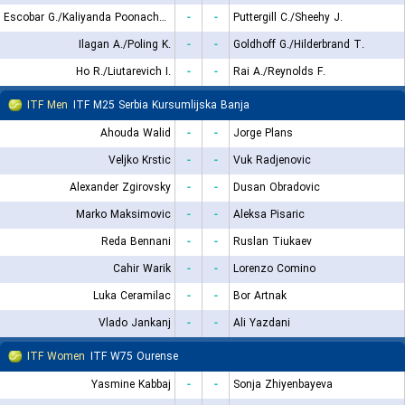
Escobar G./Kaliyanda Poonacha N.
-
-
Puttergill C./Sheehy J.
Ilagan A./Poling K.
-
-
Goldhoff G./Hilderbrand T.
Ho R./Liutarevich I.
-
-
Rai A./Reynolds F.
ITF Men
ITF M25 Serbia Kursumlijska Banja
Ahouda Walid
-
-
Jorge Plans
Veljko Krstic
-
-
Vuk Radjenovic
Alexander Zgirovsky
-
-
Dusan Obradovic
Marko Maksimovic
-
-
Aleksa Pisaric
Reda Bennani
-
-
Ruslan Tiukaev
Cahir Warik
-
-
Lorenzo Comino
Luka Ceramilac
-
-
Bor Artnak
Vlado Jankanj
-
-
Ali Yazdani
ITF Women
ITF W75 Ourense
Yasmine Kabbaj
-
-
Sonja Zhiyenbayeva