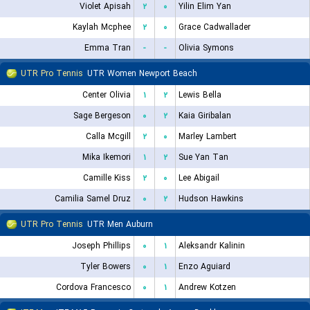
Violet Apisah
۲
۰
Yilin Elim Yan
Kaylah Mcphee
۲
۰
Grace Cadwallader
Emma Tran
-
-
Olivia Symons
UTR Pro Tennis
UTR Women Newport Beach
Center Olivia
۱
۲
Lewis Bella
Sage Bergeson
۰
۲
Kaia Giribalan
Calla Mcgill
۲
۰
Marley Lambert
Mika Ikemori
۱
۲
Sue Yan Tan
Camille Kiss
۲
۰
Lee Abigail
Camilia Samel Druz
۰
۲
Hudson Hawkins
UTR Pro Tennis
UTR Men Auburn
Joseph Phillips
۰
۱
Aleksandr Kalinin
Tyler Bowers
۰
۱
Enzo Aguiard
Cordova Francesco
۰
۱
Andrew Kotzen