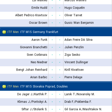
Lui Maxted
-
-
Marcus Walters
Emile Hudd
-
-
Hugo Coquelin
Albert Pedrico Kravtsov
-
-
Oliver Tarvet
Oscar Brown
-
-
Gusic Wan Benjamin
ITF Men
ITF M15 Germany Frankfurt
Aaron Funk
-
-
Adan Freire DA Silva
Giovanni Branchetti
-
-
Julien Penzlin
Sven Corbinais
-
-
Ziga Sesko
Neo Niedner
-
-
Vincent Dullinger
Bengt Johan Reinhard
-
-
Kirill Kivattsev
Arian Barbic
-
-
Pierre Delage
ITF Men
ITF M15 Slovakia Poprad, Doubles
De Jager J./Karthik P.
-
-
Lanik T./Novansky M.
Klimas J./Poritskyi A.
-
-
Drab F./Poklemba F.
Siftar J./Stolarik S.
-
-
Gil Garcia A./Mashtakov N.