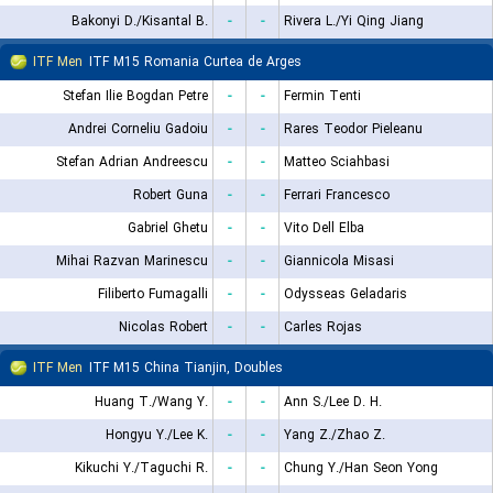
Bakonyi D./Kisantal B.
-
-
Rivera L./Yi Qing Jiang
ITF Men
ITF M15 Romania Curtea de Arges
Stefan Ilie Bogdan Petre
-
-
Fermin Tenti
Andrei Corneliu Gadoiu
-
-
Rares Teodor Pieleanu
Stefan Adrian Andreescu
-
-
Matteo Sciahbasi
Robert Guna
-
-
Ferrari Francesco
Gabriel Ghetu
-
-
Vito Dell Elba
Mihai Razvan Marinescu
-
-
Giannicola Misasi
Filiberto Fumagalli
-
-
Odysseas Geladaris
Nicolas Robert
-
-
Carles Rojas
ITF Men
ITF M15 China Tianjin, Doubles
Huang T./Wang Y.
-
-
Ann S./Lee D. H.
Hongyu Y./Lee K.
-
-
Yang Z./Zhao Z.
Kikuchi Y./Taguchi R.
-
-
Chung Y./Han Seon Yong