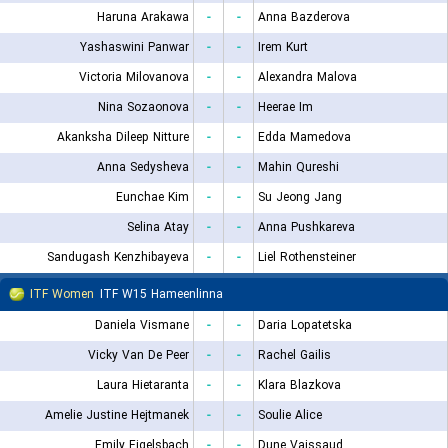
Haruna Arakawa
-
-
Anna Bazderova
Yashaswini Panwar
-
-
Irem Kurt
Victoria Milovanova
-
-
Alexandra Malova
Nina Sozaonova
-
-
Heerae Im
Akanksha Dileep Nitture
-
-
Edda Mamedova
Anna Sedysheva
-
-
Mahin Qureshi
Eunchae Kim
-
-
Su Jeong Jang
Selina Atay
-
-
Anna Pushkareva
Sandugash Kenzhibayeva
-
-
Liel Rothensteiner
ITF Women
ITF W15 Hameenlinna
Daniela Vismane
-
-
Daria Lopatetska
Vicky Van De Peer
-
-
Rachel Gailis
Laura Hietaranta
-
-
Klara Blazkova
Amelie Justine Hejtmanek
-
-
Soulie Alice
Emily Eigelsbach
-
-
Dune Vaissaud