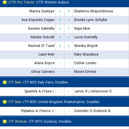
UTR Pro Tennis
UTR Women Auburn
Marina Davtyan
۰
۲
Ekaterina Khayrutdinova
Ava Esposito Cogan
۲
۰
Brooke Lynn Schafer
Barrera Gabriella
۰
۱
Kaya Moe
Natalie Outcalt
۰
۰
Lucia Donnelly
Kesmat El Tawil
۰
۰
Monika Wojcik
Lexie Weir
-
-
Kate Sharabura
Alana Boyce
-
-
Esther Lovato
Olivia Carneiro
-
-
Moore Emmie
ITF Men
ITF M25 Italy Fano, Doubles
Spadola A./Vasa I.
-
-
Jarvis R./Johansson O.
ITF Men
ITF M25 United Kingdom Roehampton, Doubles
Rybakov A./Vance J.
-
-
Dominko S./Godsick N.
ITF Women
ITF W75 Ourense, Doubles