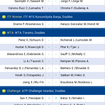
Savinykh V./Sawant M.
-
-
Jorge F./Jorge M.
Cervino Ruiz C./Lemaitre T.
-
-
Christie F./Dudeney A.
ITF Women
ITF W15 Kursumlijska Banja, Doubles
Drame P./Krastenova G.
-
-
Herazo Gonzalez M./Horvit M.
WTA
WTA Toronto, Doubles
Perez E./Schuurs D.
-
-
Kichenok L./Lumsden M.
Hunter S./Krawczyk D.
-
-
Piter K./Tjen J.
Alexandrova E./Dabrowski G.
-
-
Gauff C./McNally C.
Li A./Tauson C.
-
-
Kempen M./Panova A.
Fernandez B.J./Fernandez L.A.
-
-
Mertens E./Shnaider D.
Hsieh S./Ostapenko J.
-
-
Sakkari M./Vekic D.
Jiang X./Wu F-H.
-
-
Bouzkova M./Noskova L.
Challenger
ATP Challenger Istanbul, Doubles
Sun F./Yevseyev D.
۱
۲
Betov S./Simakin I.