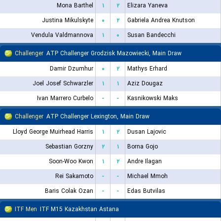
Mona Barthel
۱
۲
Elizara Yaneva
Justina Mikulskyte
۰
۲
Gabriela Andrea Knutson
Vendula Valdmannova
۱
۰
Susan Bandecchi
Challenger
ATP Challenger Grodzisk Mazowiecki, Main Draw
Damir Dzumhur
۰
۲
Mathys Erhard
Joel Josef Schwarzler
۱
۱
Aziz Dougaz
Ivan Marrero Curbelo
-
-
Kasnikowski Maks
Challenger
ATP Challenger Lexington, Main Draw
Lloyd George Muirhead Harris
۱
۲
Dusan Lajovic
Sebastian Gorzny
۲
۱
Borna Gojo
Soon-Woo Kwon
۱
۲
Andre Ilagan
Rei Sakamoto
-
-
Michael Mmoh
Baris Colak Ozan
-
-
Edas Butvilas
ITF Men
ITF M15 Kazakhstan Astana