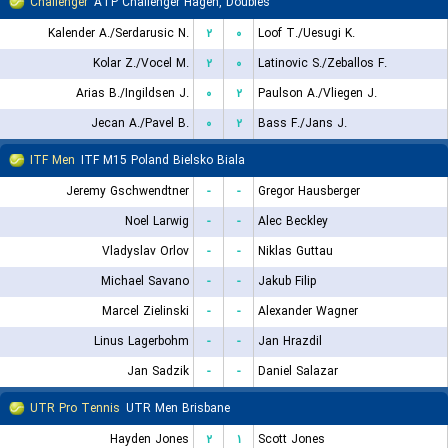
Challenger
ATP Challenger Hagen, Doubles
Kalender A./Serdarusic N.
۲
۰
Loof T./Uesugi K.
Kolar Z./Vocel M.
۲
۰
Latinovic S./Zeballos F.
Arias B./Ingildsen J.
۰
۲
Paulson A./Vliegen J.
Jecan A./Pavel B.
۰
۲
Bass F./Jans J.
ITF Men
ITF M15 Poland Bielsko Biala
Jeremy Gschwendtner
-
-
Gregor Hausberger
Noel Larwig
-
-
Alec Beckley
Vladyslav Orlov
-
-
Niklas Guttau
Michael Savano
-
-
Jakub Filip
Marcel Zielinski
-
-
Alexander Wagner
Linus Lagerbohm
-
-
Jan Hrazdil
Jan Sadzik
-
-
Daniel Salazar
UTR Pro Tennis
UTR Men Brisbane
Hayden Jones
۲
۱
Scott Jones