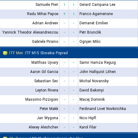
Samuele Pieri
۱
۱
Gerard Campana Lee
Radu Mihai Papoe
۲
۱
Franco Agamenone
Adrian Andreev
-
-
Demanet Emilien
Yannick Theodor Alexandrescou
-
-
Petr Brunclik
Gabriele Piraino
-
-
Ognjen Milic
ITF Men
ITF M15 Slovakia Poprad
Matthias Ujvary
-
-
Samir Hamza Reguig
Aaron Gil Garcia
-
-
John Hallquist Lithen
Sebastian Sec
-
-
Michal Novansky
Leyton Rivera
-
-
David Bakonyi
Massimo Pizzigoni
-
-
Macej Dominik
Peter Makk
-
-
Ferdinand Livet Novkirichka
Jan Wygona
-
-
Nico Hipfl
Alexey Aleshchev
-
-
Karol Filar