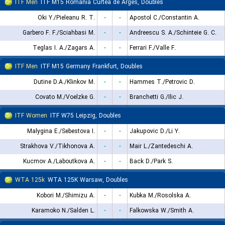
ITF Men
ITF M15 Romania Curtea de Arges, Doubles
Oki Y./Pieleanu R. T.
-
-
Apostol C./Constantin A.
Garbero F. F./Sciahbasi M.
-
-
Andreescu S. A./Schinteie G. C.
Teglas I. A./Zagars A.
-
-
Ferrari F./Valle F.
ITF Men
ITF M15 Germany Frankfurt, Doubles
Dutine D.A./Klinkov M.
-
-
Hammes T./Petrovic D.
Covato M./Voelzke G.
-
-
Branchetti G./Ilic J.
ITF Women
ITF W75 Leipzig, Doubles
Malygina E./Sebestova I.
-
-
Jakupovic D./Li Y.
Strakhova V./Tikhonova A.
-
-
Mair L./Zantedeschi A.
Kucmov A./Laboutkova A.
-
-
Back D./Park S.
WTA 125k
WTA 125K Warsaw, Doubles
Kobori M./Shimizu A.
-
-
Kubka M./Rosolska A.
Karamoko N./Salden L.
-
-
Falkowska W./Smith A.