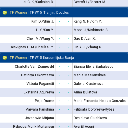
Lai C. K./Sarksian D.
-
-
Becroft I./Shearer M.
ITF Women
ITF W15 Tianjin, Doubles
Kim D./Shin J.
-
-
Kang N. H./Kim Y.
Li Y./Sun Y.
-
-
Moon J./Nishimoto S.
Chen M./Wang Y.
-
-
Gao D./Lan X.
Desvignes E. M./Cheuk S. Y.
-
-
Lin Y. J./Zhang R.
ITF Women
ITF W15 Kursumlijska Banja
Charlotte Van Zonneveld
-
-
Bianca Elena Barbulescu
Ustiniya Lekomtseva
-
-
Mariia Masiianskaia
Vittoria Paganetti
-
-
Galena Krastenova
Ekaterina Agureeva
-
-
Arina Bulatova
Petja Drame
-
-
Maria Fernanda Herazo Gonzalez
Varvara Panshina
-
-
Felitsata Dorofeeva-Rybas
Jovanovic Mirjana
-
-
Denislava Glushkova
Rebecca Munk Mortensen
-
-
Aya El Aouni