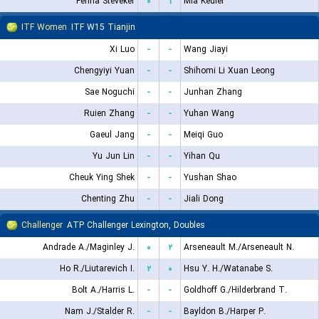
Fenna Steveker
۰
۱
Mia Keuler
ITF Women
ITF W15 Tianjin
Xi Luo
-
-
Wang Jiayi
Chengyiyi Yuan
-
-
Shihomi Li Xuan Leong
Sae Noguchi
-
-
Junhan Zhang
Ruien Zhang
-
-
Yuhan Wang
Gaeul Jang
-
-
Meiqi Guo
Yu Jun Lin
-
-
Yihan Qu
Cheuk Ying Shek
-
-
Yushan Shao
Chenting Zhu
-
-
Jiali Dong
Challenger
ATP Challenger Lexington, Doubles
Andrade A./Maginley J.
۰
۲
Arseneault M./Arseneault N.
Ho R./Liutarevich I.
۲
۰
Hsu Y. H./Watanabe S.
Bolt A./Harris L.
-
-
Goldhoff G./Hilderbrand T.
Nam J./Stalder R.
-
-
Bayldon B./Harper P.