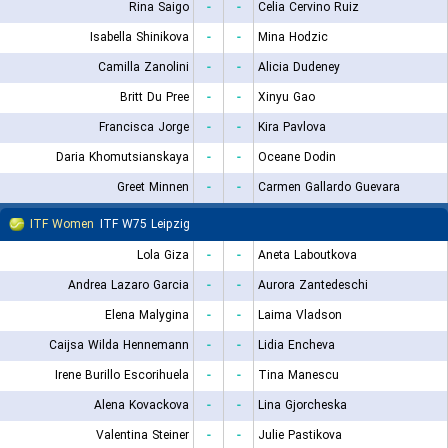
Rina Saigo
-
-
Celia Cervino Ruiz
Isabella Shinikova
-
-
Mina Hodzic
Camilla Zanolini
-
-
Alicia Dudeney
Britt Du Pree
-
-
Xinyu Gao
Francisca Jorge
-
-
Kira Pavlova
Daria Khomutsianskaya
-
-
Oceane Dodin
Greet Minnen
-
-
Carmen Gallardo Guevara
ITF Women
ITF W75 Leipzig
Lola Giza
-
-
Aneta Laboutkova
Andrea Lazaro Garcia
-
-
Aurora Zantedeschi
Elena Malygina
-
-
Laima Vladson
Caijsa Wilda Hennemann
-
-
Lidia Encheva
Irene Burillo Escorihuela
-
-
Tina Manescu
Alena Kovackova
-
-
Lina Gjorcheska
Valentina Steiner
-
-
Julie Pastikova