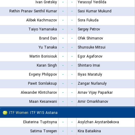
Ivan Gretskiy
-
-
Yerassyl Yerdilda
Rethin Pranav Senthil Kumar
-
-
Sasi Kumar Mukund
Alibek Kachmazov
-
-
Sora Fukuda
Taiyo Yamanaka
-
-
Sergey Petrov
Brand Dan
-
-
Ofek Shimanov
Yu Tanaka
-
-
Shunsuke Mitsui
Martin Borisiouk
-
-
Egor Agafonov
Karan Singh
-
-
Shintaro Imai
Evgeny Philippov
-
-
Iliyas Maratuly
Pawit Sornlaksup
-
-
Zangar Nurlanuly
Alexander Klintcharov
-
-
Arnav Vijay Paparkar
Maan Kesarwani
-
-
Amir Omarkhanov
ITF Women
ITF W15 Astana
Ekaterina Tupitsyna
-
-
Asylzhan Arystanbekova
Satima Toregen
-
-
Kira Bataikina